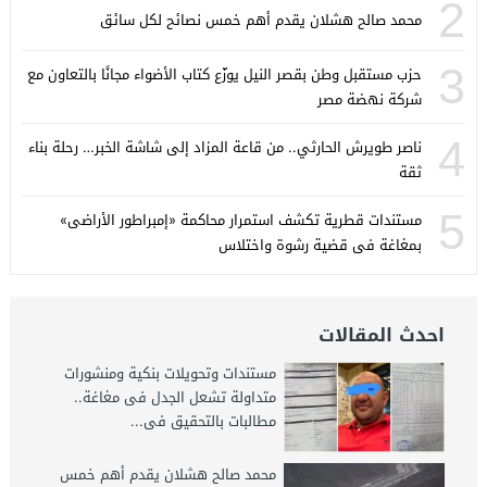
2
محمد صالح هشلان يقدم أهم خمس نصائح لكل سائق
3
حزب مستقبل وطن بقصر النيل يوزّع كتاب الأضواء مجانًا بالتعاون مع
شركة نهضة مصر
4
ناصر طويرش الحارثي.. من قاعة المزاد إلى شاشة الخبر… رحلة بناء
ثقة
5
مستندات قطرية تكشف استمرار محاكمة «إمبراطور الأراضى»
بمغاغة فى قضية رشوة واختلاس
احدث المقالات
مستندات وتحويلات بنكية ومنشورات
متداولة تشعل الجدل فى مغاغة..
مطالبات بالتحقيق فى...
محمد صالح هشلان يقدم أهم خمس