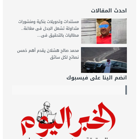
احدث المقالات
مستندات وتحويلات بنكية ومنشورات
متداولة تشعل الجدل فى مغاغة..
مطالبات بالتحقيق فى...
محمد صالح هشلان يقدم أهم خمس
نصائح لكل سائق
انضم الينا على فيسبوك