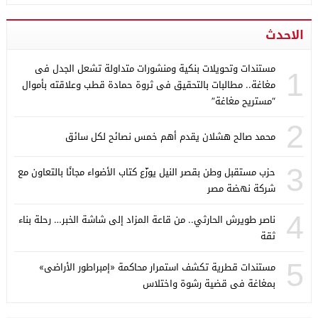
الاحدث
مستندات وتحويلات بنكية ومنشورات متداولة تشعل الجدل فى
1
مغاغة.. مطالبات بالتحقيق فى ثروة حمادة قطب وعلاقته بأموال
“مستريح مغاغة”
2
محمد صالح هشلان يقدم أهم خمس نصائح لكل سائق
3
حزب مستقبل وطن بقصر النيل يوزّع كتاب الأضواء مجانًا بالتعاون مع
شركة نهضة مصر
4
ناصر طويرش الحارثي.. من قاعة المزاد إلى شاشة الخبر… رحلة بناء
ثقة
5
مستندات قطرية تكشف استمرار محاكمة «إمبراطور الأراضى»
بمغاغة فى قضية رشوة واختلاس