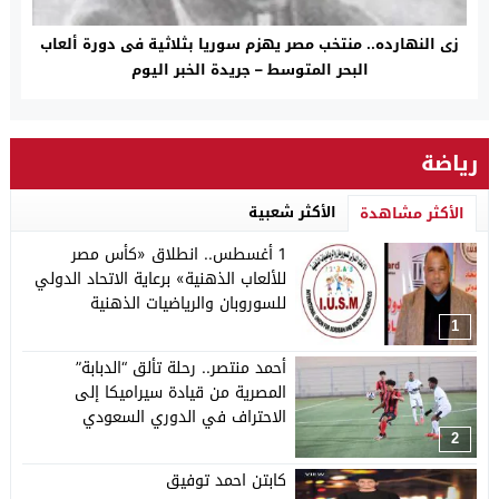
زى النهارده.. منتخب مصر يهزم سوريا بثلاثية فى دورة ألعاب
البحر المتوسط – جريدة الخبر اليوم
رياضة
الأكثر شعبية
الأكثر مشاهدة
1 أغسطس.. انطلاق «كأس مصر
للألعاب الذهنية» برعاية الاتحاد الدولي
للسوروبان والرياضيات الذهنية
1
أحمد منتصر.. رحلة تألق “الدبابة”
المصرية من قيادة سيراميكا إلى
الاحتراف في الدوري السعودي
2
كابتن احمد توفيق