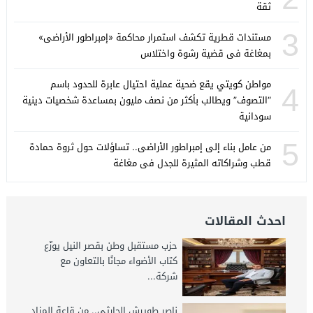
ثقة
3
مستندات قطرية تكشف استمرار محاكمة «إمبراطور الأراضى»
بمغاغة فى قضية رشوة واختلاس
مواطن كويتي يقع ضحية عملية احتيال عابرة للحدود باسم
4
“التصوف” ويطالب بأكثر من نصف مليون بمساعدة شخصيات دينية
سودانية
5
من عامل بناء إلى إمبراطور الأراضى.. تساؤلات حول ثروة حمادة
قطب وشراكاته المثيرة للجدل فى مغاغة
احدث المقالات
حزب مستقبل وطن بقصر النيل يوزّع
كتاب الأضواء مجانًا بالتعاون مع
شركة...
ناصر طويرش الحارثي.. من قاعة المزاد