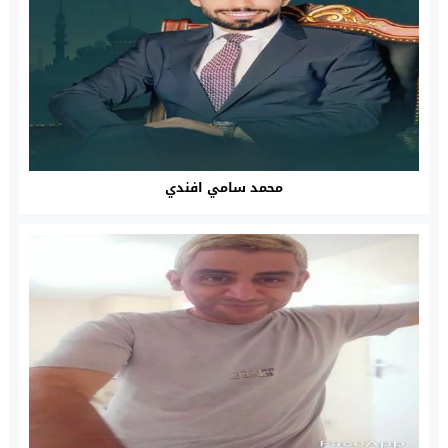
محمد سامي افندي