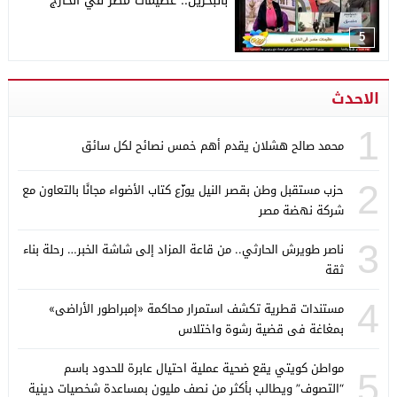
بالبحرين.. عظيمات مصر في الخارج
5
الاحدث
1
محمد صالح هشلان يقدم أهم خمس نصائح لكل سائق
2
حزب مستقبل وطن بقصر النيل يوزّع كتاب الأضواء مجانًا بالتعاون مع
شركة نهضة مصر
3
ناصر طويرش الحارثي.. من قاعة المزاد إلى شاشة الخبر… رحلة بناء
ثقة
4
مستندات قطرية تكشف استمرار محاكمة «إمبراطور الأراضى»
بمغاغة فى قضية رشوة واختلاس
مواطن كويتي يقع ضحية عملية احتيال عابرة للحدود باسم
5
“التصوف” ويطالب بأكثر من نصف مليون بمساعدة شخصيات دينية