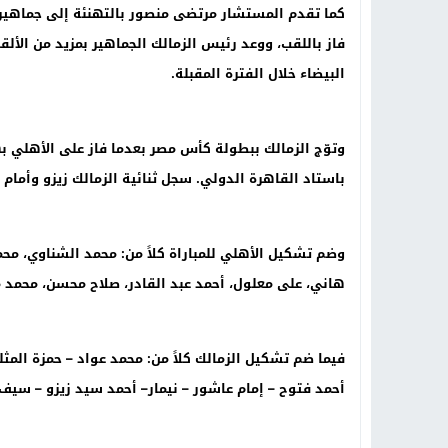
كما تقدم المستشار مرتضى منصور بالتهنئة إلى جماهير 
فاز باللقب، ووعد رئيس الزمالك الجماهير بمزيد من الأل
البيضاء خلال الفترة المقبلة.
وتوّج الزمالك ببطولة كأس مصر بعدما فاز على الأهلي ب
باستاد القاهرة الدولي. سجل ثنائية الزمالك زيزو وأ
وضم تشكيل الأهلي للمباراة كلاً من: محمد الشناوي، مح
هاني، على معلول، أحمد عبد القادر، صلاح محسن، محم
فيما ضم تشكيل الزمالك كلاً من: محمد عواد – حمزة المث
أحمد فتوح – إمام عاشور – نيمار– أحمد سيد زيزو – سي