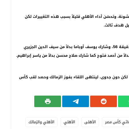
ونة، وتحسّن أداء الأهلي قليلاً بسبب هذه التغييرات لكن
يل هدف ثالث
.
ونجح حسام حسن في تسجيل هدف الأهلي الأول في الدقيقة 56، وشارك يوسف أوباما بدلاً من سيف الدين الجزيري
لاً من أحمد فتوح كما شارك صلاح محسن بدلاً من ياسر إبراهيم
.
 لكن دون جدوى، لينتهى اللقاء بفوز الزمالك وحصد لقب كأس
هائي كأس مصر
الأهلى
الأهلي
الأهلي والزمالك