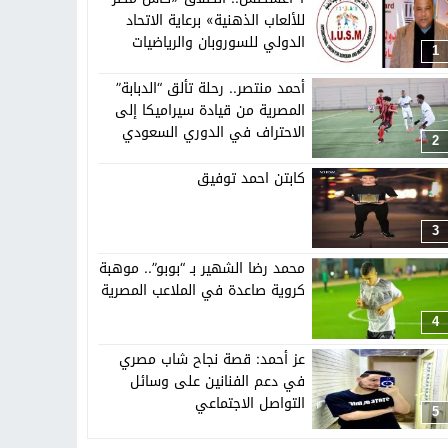
تهاد
15:51
بشار سعود.. “78 ساعة غيرت كل شيء”
للألعاب الذهنية» برعاية الاتحاد
الدولي للسوروبان والرياضيات
1
الذهنية
ادتنا؟
أحمد منتصر.. رحلة تألق “الدبابة”
المصرية من قيادة سيراميكا إلى
الاحتراف في الدوري السعودي
2
كابتن احمد توفيق
3
محمد رضا الشهير بـ “بوبو”.. موهبة
كروية صاعدة في الملاعب المصرية
4
عز أحمد: قصة نجاح شاب مصري
في دعم الفنانين على وسائل
التواصل الاجتماعي
5