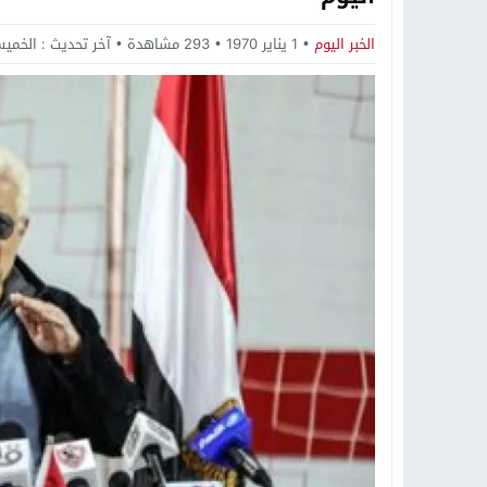
19:34
د. جمال شعبان لطلاب الثانوية الع
الخبر اليوم
1 يناير 1970
293
مشاهدة
آخر تحديث :
الخميس, 1 يناير, 1970 - 
14:19
8 أغسطس.. “Viral Star” تطلق موسمها الثالث من القاهرة لأول مرة بمشاركة أبرز صناع المحتوى العرب
12:17
خبير الذكاء الاصطناعي والأمن السي
20:07
د. عمرو سليمان يعتمد الخطة الاستراتيجية لل