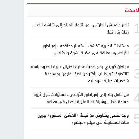
لاحدث
ناصر طويرش الحارثي.. من قاعة المزاد إلى شاشة الخبر…
رحلة بناء ثقة
مستندات قطرية تكشف استمرار محاكمة «إمبراطور
الأراضى» بمغاغة فى قضية رشوة واختلاس
مواطن كويتي يقع ضحية عملية احتيال عابرة للحدود باسم
“التصوف” ويطالب بأكثر من نصف مليون بمساعدة
شخصيات دينية سودانية
من عامل بناء إلى إمبراطور الأراضى.. تساؤلات حول ثروة
حمادة قطب وشراكاته المثيرة للجدل فى مغاغة
وليد منصور يتفاوض مع نجمة «العشق الممنوع» بيرين
سات للمشاركة فى فيلم «ميلانو»