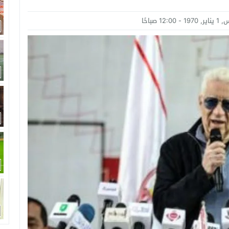
امة: كلية الطب رسالة إنسانية.. ومن يحلم بأن يصبح مثل مجدى يعقوب عليه بالاج
12:00 صباحًا
برانى الدكتور رامى يسرى يكتب: كيف التهم الذكاء الاصطناعى واقتصاد الانتباه إر
اتحاد الدولي للأكاديميات الرياضية (GUSA) للموسم 2026–2027