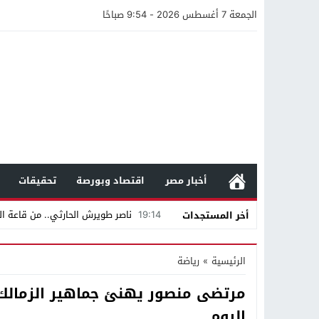
الجمعة 7 أغسطس 2026 - 9:54 صباحًا
أخبار مصر
اقتصاد وبورصة
تحقيقات
19:14
ناصر طويرش الحارثي.. من قاعة الم
أخر المستجدات
21:40
مواطن كويتي يقع ضحية عملية احت
الرئيسية
»
رياضة
16:20
من عامل بناء إلى إمبراطور الأرا
مرتضى منصور يهنئ جماهير الزمالك 
18:16
وليد منصور يتفاوض مع نجمة «الع
اليوم