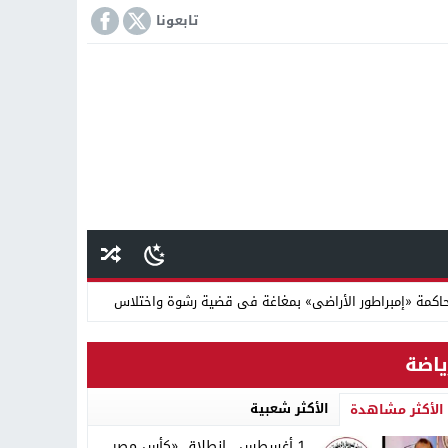
تابعونا
كمة «إمبراطور الأراضى» بمغاغة فى قضية رشوة واختلاس
 دينية سودانية
ياضة
الأكثر شعبية
الأكثر مشاهدة
1 أغسطس.. انطلاق «كأس مصر