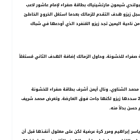
بولندي شيمون مارتشينياك بطاقة صفراء لإمام عاشور لاعب
سجل زيزو هدف التقدم للزمالك بعدما استغل الخروج الخاطئ
 ناحية اليمين تجد زيزو المُنفرد الذي أودعها في شباك
صفراء للخشونة، وحاول الزمالك إضافة الهدف الثاني مُستغلاً
 رأسية قوية في الدقيقة 17 وأنقذها محمد الشناوي، ونال أيمن أشرف بطاقة صفراء للخشونة
واحتسب الحكم ضربة حرة مباشرة للزمالك في الدقيقة 21 سددها زيزو لكنها جاءت فوق العارضة. وتعرض محمد شريف
.
سر إبراهيم ومرر كرة عرضية لكن على معلول أنقذها قبل أن