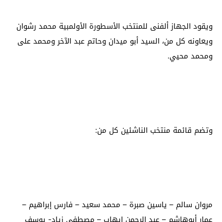
ويقود الجهاز ألفنى للمنتخب الأسطورة الأولمبية محمد رشوان
ويعاونه كل من، السيد أبو ميدان وحاتم عبد الآخر ومحمد على
ومحمد محيي.
وتضم قائمة منتخب الناشئين كل من:
مروان سالم – ياسين صبرة – محمد سعيد – فارس إبراهيم –
عمار أبوهاشم – عبد الرحمن إيهاب – مصطفى زياد- يوسف