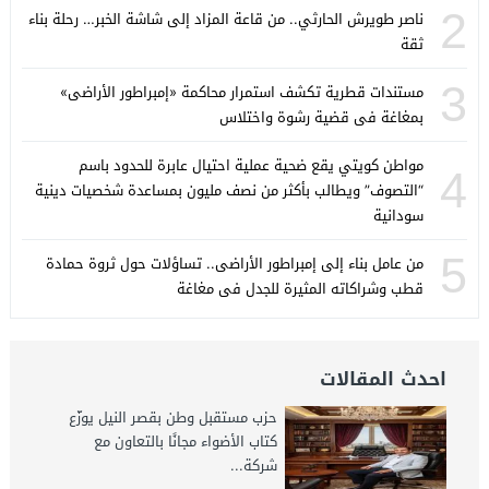
2
ناصر طويرش الحارثي.. من قاعة المزاد إلى شاشة الخبر… رحلة بناء
ثقة
3
مستندات قطرية تكشف استمرار محاكمة «إمبراطور الأراضى»
بمغاغة فى قضية رشوة واختلاس
مواطن كويتي يقع ضحية عملية احتيال عابرة للحدود باسم
4
“التصوف” ويطالب بأكثر من نصف مليون بمساعدة شخصيات دينية
سودانية
5
من عامل بناء إلى إمبراطور الأراضى.. تساؤلات حول ثروة حمادة
قطب وشراكاته المثيرة للجدل فى مغاغة
احدث المقالات
حزب مستقبل وطن بقصر النيل يوزّع
كتاب الأضواء مجانًا بالتعاون مع
شركة...