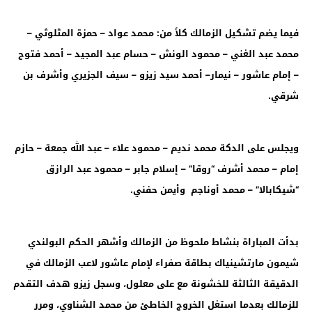
فيما يضم تشكيل الزمالك كلاً من: محمد عواد – حمزة المثلوثي –
محمد عبد الغني – محمود الونش – حسام عبد المجيد – أحمد فتوح
– إمام عاشور – نيمار– أحمد سيد زيزو – سيف الجزيري وأشرف بن
شرقي
.
ويجلس على الدكة محمد نديم – محمود علاء – عبد الله جمعة – حازم
إمام – محمد أشرف “روقا” – إسلام جابر – محمود عبد الرازق
“شيكابالا” – محمد أوناجم وأيمن حفني
.
بدأت المباراة بنشاط ملحوظ من الزمالك وأشهر الحكم البولندي
شيمون مارتشينياك بطاقة صفراء لإمام عاشور لاعب الزمالك في
الدقيقة الثالثة للخشونة مع على معلول، وسجل زيزو هدف التقدم
للزمالك بعدما استغل الخروج الخاطئ من محمد الشناوي، ومرر