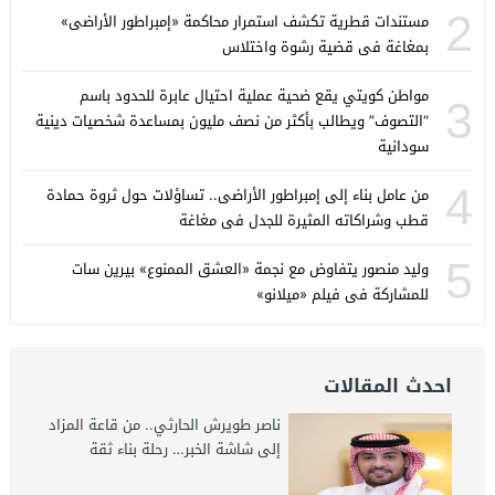
2
مستندات قطرية تكشف استمرار محاكمة «إمبراطور الأراضى»
بمغاغة فى قضية رشوة واختلاس
مواطن كويتي يقع ضحية عملية احتيال عابرة للحدود باسم
3
“التصوف” ويطالب بأكثر من نصف مليون بمساعدة شخصيات دينية
سودانية
4
من عامل بناء إلى إمبراطور الأراضى.. تساؤلات حول ثروة حمادة
قطب وشراكاته المثيرة للجدل فى مغاغة
5
وليد منصور يتفاوض مع نجمة «العشق الممنوع» بيرين سات
للمشاركة فى فيلم «ميلانو»
احدث المقالات
ناصر طويرش الحارثي.. من قاعة المزاد
إلى شاشة الخبر… رحلة بناء ثقة