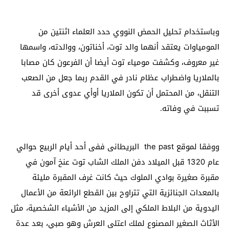
وباستخدام تحليل الحمض النووي حدد العلماء اثنتين من
المومياوات يعتقد أنهما والد توت، أخناتون، ووالدته، واسمها
غير معروف، وكشفت مومياء توت أيضا أن الفرعون كان مصابا
بالملاريا واضطراب عظام نادر في القدم ربما جعل من الصعب
التنقل، من المحتمل أن تكون الملاريا أوأي عدوى أخرى قد
تسببت في وفاته
.
ووفقا لموقع
the past
البريطانى ففى أحد أيام الربيع حوالي
عام 1320 قبل الميلاد دفن الملك الشاب توت عنخ آمون في
مقبرة صغيرة بوادي الملوك حيث كانت غرف المقبرة مليئة
بالمعدات الجنائزية التي تتراوح بين القطع الرائعة من الأعمال
اليدوية من البلاط الملكي إلى المزيد من الأشياء الشخصية، مثل
الأثاث الصغير المصنوع لملك اعتلى العرش وهو صبي، بعد عدة