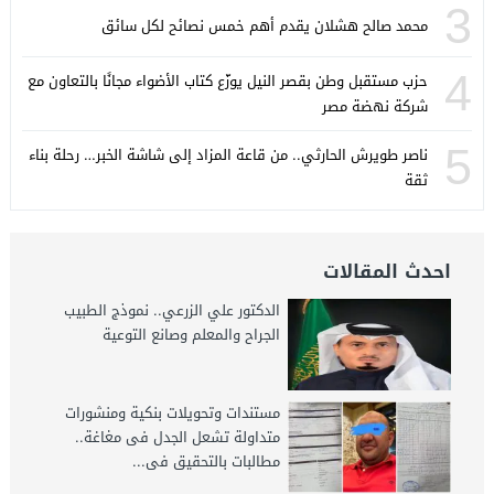
3
محمد صالح هشلان يقدم أهم خمس نصائح لكل سائق
4
حزب مستقبل وطن بقصر النيل يوزّع كتاب الأضواء مجانًا بالتعاون مع
شركة نهضة مصر
5
ناصر طويرش الحارثي.. من قاعة المزاد إلى شاشة الخبر… رحلة بناء
ثقة
احدث المقالات
الدكتور علي الزرعي.. نموذج الطبيب
الجراح والمعلم وصانع التوعية
مستندات وتحويلات بنكية ومنشورات
متداولة تشعل الجدل فى مغاغة..
مطالبات بالتحقيق فى...