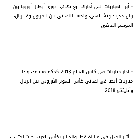
– أبرز المباريات التى أدارها ربع نهائى دورى أبطال أوروبا بين
ريال مدريد وتشيلسى، ونصف النهائى بين ليفربول وفياريال،
الموسم الماضى
– أدار مباريات فى كأس العالم 2018 كحكم مساعد، وأدار
مباريات أيضا فى نهائى كأس السوبر الأوروبى بين الريال
وأتليتكو 2018
– أثار الجدل فى مباراة قطر والجزائر بكأس العرب، حيث احتسب