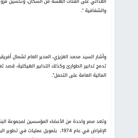
الغذائي على الفئات الهشة من السكان، وتحسين مرونة 
والشفافية “.
وأشار السيد محمد العزيزي، المدير العام لشمال أفريقي
تدمج تدابير الطوارئ وكذلك التدابير الهيكلية، قصد ت
المالية العامة على التحمل”.
وتعد مصر واحدة من الأعضاء المؤسسين لمجموعة البنك 
الإقراض في عام 1974، بتمويل عمليات ف