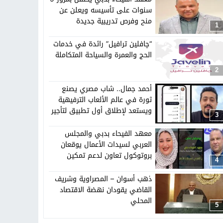
تهاد
15:51
بشار سعود.. “78 ساعة غيرت كل شيء”
سنوات على تأسيسه ويعلن عن
منح وفرص تدريبية جديدة
1
ادتنا؟
“چافلين ترافيل” رائدة في خدمات
الحج والعمرة والسياحة المتكاملة
2
أحمد جمال.. شاب مصري يصنع
ثورة في عالم الألعاب الترفيهية
ويستعد لإطلاق أول تطبيق لتأجير
3
الدراجات في مصر
معهد الفيحاء بدبي والمجلس
العربي لسيدات الأعمال يوقعان
بروتوكول تعاون لدعم تمكين
4
المرأة العربية
ذهب أسوان – المصراوية وشريف
القاضي يقودان نهضة الاقتصاد
المحلي
5