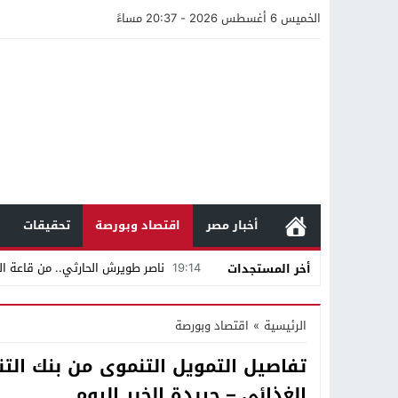
الخميس 6 أغسطس 2026 - 20:37 مساءً
أخبار مصر
اقتصاد وبورصة
تحقيقات
19:14
ناصر طويرش الحارثي.. من قاعة الم
أخر المستجدات
21:40
مواطن كويتي يقع ضحية عملية احت
الرئيسية
»
اقتصاد وبورصة
16:20
من عامل بناء إلى إمبراطور الأرا
تفاصيل التمويل التنموى من بنك التن
18:16
وليد منصور يتفاوض مع نجمة «الع
الغذائى – جريدة الخبر اليوم