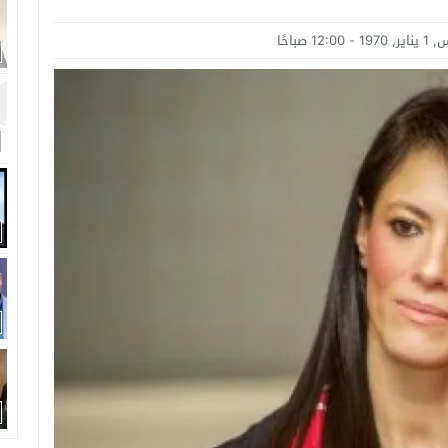
امة: كلية الطب رسالة إنسانية.. ومن يحلم بأن يصبح مثل مجدى يعقوب عليه بالاج
12:00 صباحًا
برانى الدكتور رامى يسرى يكتب: كيف التهم الذكاء الاصطناعى واقتصاد الانتباه إر
اتحاد الدولي للأكاديميات الرياضية (GUSA) للموسم 2026–2027