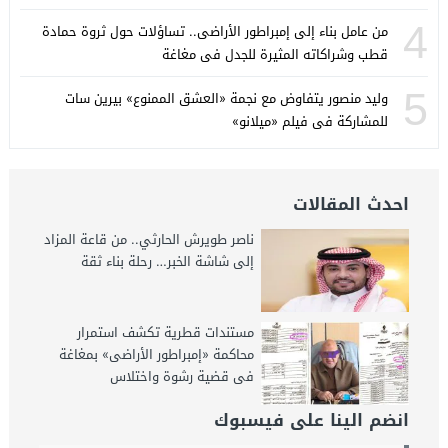
4
من عامل بناء إلى إمبراطور الأراضى.. تساؤلات حول ثروة حمادة
قطب وشراكاته المثيرة للجدل فى مغاغة
5
وليد منصور يتفاوض مع نجمة «العشق الممنوع» بيرين سات
للمشاركة فى فيلم «ميلانو»
احدث المقالات
ناصر طويرش الحارثي.. من قاعة المزاد
إلى شاشة الخبر… رحلة بناء ثقة
مستندات قطرية تكشف استمرار
محاكمة «إمبراطور الأراضى» بمغاغة
فى قضية رشوة واختلاس
انضم الينا على فيسبوك