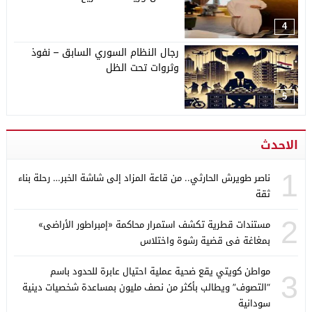
4
رجال النظام السوري السابق – نفوذ
وثروات تحت الظل
5
الاحدث
1
ناصر طويرش الحارثي.. من قاعة المزاد إلى شاشة الخبر… رحلة بناء
ثقة
2
مستندات قطرية تكشف استمرار محاكمة «إمبراطور الأراضى»
بمغاغة فى قضية رشوة واختلاس
مواطن كويتي يقع ضحية عملية احتيال عابرة للحدود باسم
3
“التصوف” ويطالب بأكثر من نصف مليون بمساعدة شخصيات دينية
سودانية