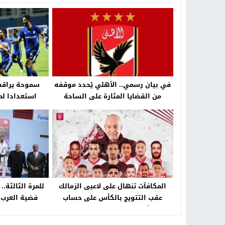
في بيان رسمي.. الأهلي يُحدد موقفه
سموحة يراقب
من القضايا المثارة على الساحة
استعدادا لم
الرياضية – جريدة الخبر اليوم
الدورى – جري
المكافآت تنهال على لاعبى الزمالك
للمرة الثالثة
عقب التتويج بالكأس على حساب
فضية العرب
الأهلى – جريدة الخبر اليوم