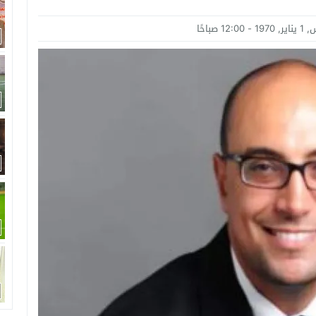
امة: كلية الطب رسالة إنسانية.. ومن يحلم بأن يصبح مثل مجدى يعقوب عليه بالاج
12:0 صباحًا
برانى الدكتور رامى يسرى يكتب: كيف التهم الذكاء الاصطناعى واقتصاد الانتباه إر
اتحاد الدولي للأكاديميات الرياضية (GUSA) للموسم 2026–2027