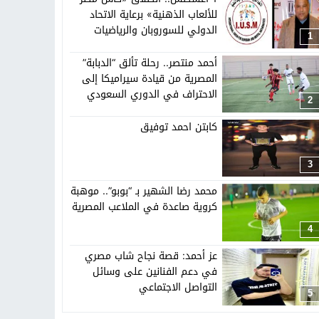
تهاد
15:51
بشار سعود.. “78 ساعة غيرت كل شيء”
للألعاب الذهنية» برعاية الاتحاد
الدولي للسوروبان والرياضيات
1
الذهنية
ادتنا؟
أحمد منتصر.. رحلة تألق “الدبابة”
المصرية من قيادة سيراميكا إلى
الاحتراف في الدوري السعودي
2
كابتن احمد توفيق
3
محمد رضا الشهير بـ “بوبو”.. موهبة
كروية صاعدة في الملاعب المصرية
4
عز أحمد: قصة نجاح شاب مصري
في دعم الفنانين على وسائل
التواصل الاجتماعي
5