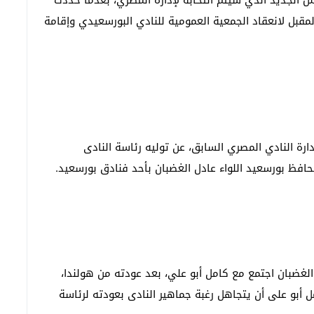
س الجديد الذي سيتم انتخابه لإدارة المصري، بعدما حددت
ي في وقت سابق يوم 29 أغسطس المقبل لانعقاد الجمعية العمومية للنادي البورسعيدي وإقامة
 النادي المصري السابق، عن توليه رئاسة النادى
حافظ بورسعيد اللواء عادل الغضبان بأحد فنادق بورسعيد.
الغضبان اجتمع مع كامل أبو علي، بعد عودته من هولندا،
ل أبو على أن يتجاهل رغبة جماهير النادى بعودته لرئاسة