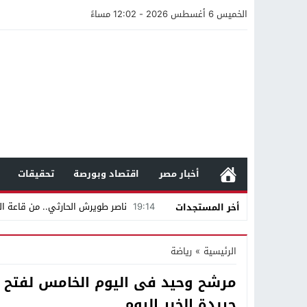
الخميس 6 أغسطس 2026 - 12:02 مساءً
أخبار مصر
اقتصاد وبورصة
تحقيقات
19:14
ناصر طويرش الحارثي.. من قاعة الم
أخر المستجدات
21:40
مواطن كويتي يقع ضحية عملية احت
الرئيسية
»
رياضة
16:20
من عامل بناء إلى إمبراطور الأرا
مرشح وحيد فى اليوم الخامس لفتح ب
18:16
وليد منصور يتفاوض مع نجمة «الع
جريدة الخبر اليوم