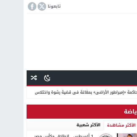
تابعونا
كمة «إمبراطور الأراضى» بمغاغة فى قضية رشوة واختلاس
 دينية سودانية
ياضة
الأكثر شعبية
الأكثر مشاهدة
1 أغسطس.. انطلاق «كأس مصر