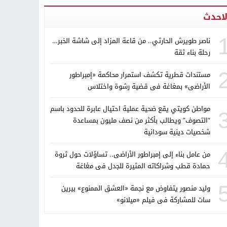
لاحدث
ناصر طويرش الحارثي.. من قاعة المزاد إلى شاشة الخبر…
رحلة بناء ثقة
مستندات قطرية تكشف استمرار محاكمة «إمبراطور
الأراضى» بمغاغة فى قضية رشوة واختلاس
مواطن كويتي يقع ضحية عملية احتيال عابرة للحدود باسم
“التصوف” ويطالب بأكثر من نصف مليون بمساعدة
شخصيات دينية سودانية
من عامل بناء إلى إمبراطور الأراضى.. تساؤلات حول ثروة
حمادة قطب وشراكاته المثيرة للجدل فى مغاغة
وليد منصور يتفاوض مع نجمة «العشق الممنوع» بيرين
سات للمشاركة فى فيلم «ميلانو»