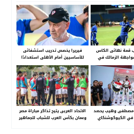
 قمة نهائى الكاس
فيريرا يخصص تدريب استشفائى
واجهة الزمالك في
للأساسيين أمام الأهلى استعدادًا
دة الخبر اليوم
لسموحة – جريدة الخبر اليوم
.. مصطفى وهيب يحصد
الاتحاد العربى يتيح تذاكر مباراة مصر
 في الكيوكوشنكاي
وعمان بكأس العرب للشباب للجماهير
بالمجان – جريدة الخبر اليوم