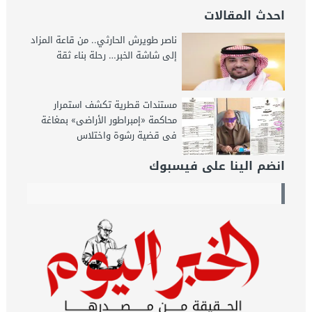
احدث المقالات
ناصر طويرش الحارثي.. من قاعة المزاد
إلى شاشة الخبر… رحلة بناء ثقة
مستندات قطرية تكشف استمرار
محاكمة «إمبراطور الأراضى» بمغاغة
فى قضية رشوة واختلاس
انضم الينا على فيسبوك