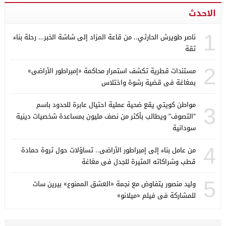
الاحدث
1
ناصر طويرش الحارثي.. من قاعة المزاد إلى شاشة الخبر… رحلة بناء
ثقة
2
مستندات قطرية تكشف استمرار محاكمة «إمبراطور الأراضى»
بمغاغة فى قضية رشوة واختلاس
مواطن كويتي يقع ضحية عملية احتيال عابرة للحدود باسم
3
“التصوف” ويطالب بأكثر من نصف مليون بمساعدة شخصيات دينية
سودانية
4
من عامل بناء إلى إمبراطور الأراضى.. تساؤلات حول ثروة حمادة
قطب وشراكاته المثيرة للجدل فى مغاغة
5
وليد منصور يتفاوض مع نجمة «العشق الممنوع» بيرين سات
للمشاركة فى فيلم «ميلانو»