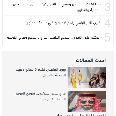
3
F.P.I AEGIS | إعلان رسمي.. إطلاق جديد بمستوى مختلف من
الحماية والتطوير
4
غريب ناصر اليامي يقدم 5 مبادئ في صناعة المحتوى
5
الدكتور علي الزرعي.. نموذج الطبيب الجراح والمعلم وصانع التوعية
احدث المقالات
ورود الرشيدي تقدم 5 نصائح ذهبية
للموضة والجمال
فراج سعد السهلي.. نموذج الموثق
الشامل لهوية نجد