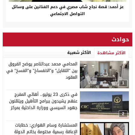
عز أحمد: قصة نجاح شاب مصري في دعم الفنانين على وسائل
التواصل الاجتماعي
حوادث
الأكثر شعبية
الأكثر مشاهدة
المحامي محمد عبدالناصر يوضح الفروق
بين “التقايل” و”الانفساخ” و”الفسخ” في
العقود
1
في ذكرى 23 يوليو.. أهالي المفرج
عنهم يشيدون ببرامج التأهيل ويثمّنون
جهود السيسي ووزارة الداخلية بمركز
إصلاح وادي النطرون – تأهيل 6
2
المستشارة وسام الهواري: خطابات
الإعاقة رسمية مختومة بخاتم الدولة