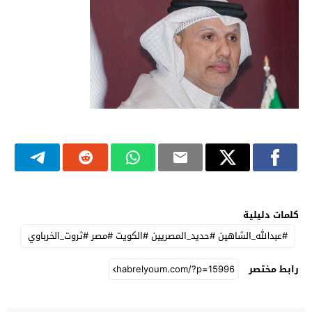
كلمات دليلية
#عبدالله_الشاهين #حديد_المصريين #الكويت #مصر #ثروت_الخرباوي
رابط مختصر