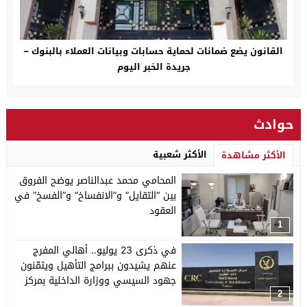
القانون يضع ضمانات لحماية حسابات وبيانات العملاء بالبنوك –
جريدة الخبر اليوم
حوادث
الأكثر شعبية
الأكثر مشاهدة
المحامي محمد عبدالناصر يوضح الفروق
بين “التقايل” و”الانفساخ” و”الفسخ” في
العقود
1
في ذكرى 23 يوليو.. أهالي المفرج
عنهم يشيدون ببرامج التأهيل ويثمّنون
جهود السيسي ووزارة الداخلية بمركز
إصلاح وادي النطرون – تأهيل 6
2