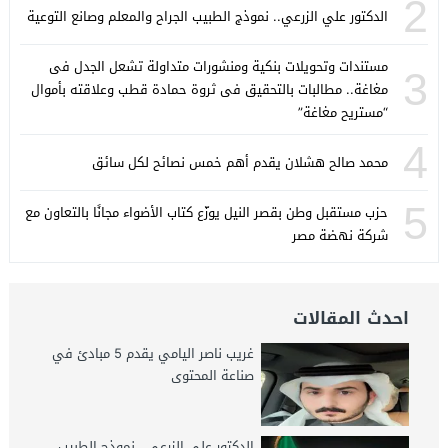
2
الدكتور علي الزرعي.. نموذج الطبيب الجراح والمعلم وصانع التوعية
مستندات وتحويلات بنكية ومنشورات متداولة تشعل الجدل فى
3
مغاغة.. مطالبات بالتحقيق فى ثروة حمادة قطب وعلاقته بأموال
“مستريح مغاغة”
4
محمد صالح هشلان يقدم أهم خمس نصائح لكل سائق
5
حزب مستقبل وطن بقصر النيل يوزّع كتاب الأضواء مجانًا بالتعاون مع
شركة نهضة مصر
احدث المقالات
غريب ناصر اليامي يقدم 5 مبادئ في
صناعة المحتوى
الدكتور علي الزرعي.. نموذج الطبيب