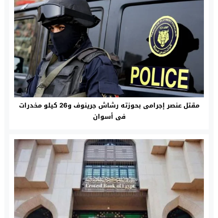
مقتل عنصر إجرامى بحوزته رشاش جرينوف و26 كيلو مخدرات
فى أسوان