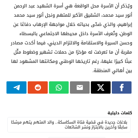
ويُذكر أن الأسرة محل الواقعة هي أسرة الشهيد عبد الرحمن
أنور سيد محمد، الشقيق الأكبر للمتهم ونجل أنور سيد محمد
إبراهيم، والذي ضحّى بحياته خلال مواجهة الإرهاب دفاعًا عن
الوطن، وتُعرف الأسرة داخل محيطها الاجتماعي بالبسطاء
وحسن السيرة والاستقامة والالتزام الديني، فيما أكدت مصادر
مقربة أن ما تعرضت له مؤخرًا من حملات تشهير وضغوط مثّل
عبئًا كبيرًا عليها، رغم تاريخها الوطني ومكانتها المشهود لها
بين أهالي المنطقة.
كلمات دليلية
بلاغات جديدة في قضية فتاة السكاسكة.. والد المتهم يتهم مرشحًا
سابقًا وآخرين بالابتزاز ونشر الشائعات