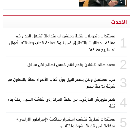
5
الاحدث
مستندات وتحويلات بنكية ومنشورات متداولة تشعل الجدل فى
1
مغاغة.. مطالبات بالتحقيق فى ثروة حمادة قطب وعلاقته بأموال
“مستريح مغاغة”
2
محمد صالح هشلان يقدم أهم خمس نصائح لكل سائق
3
حزب مستقبل وطن بقصر النيل يوزّع كتاب الأضواء مجانًا بالتعاون مع
شركة نهضة مصر
4
ناصر طويرش الحارثي.. من قاعة المزاد إلى شاشة الخبر… رحلة بناء
ثقة
5
مستندات قطرية تكشف استمرار محاكمة «إمبراطور الأراضى»
بمغاغة فى قضية رشوة واختلاس