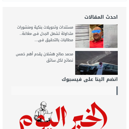
احدث المقالات
مستندات وتحويلات بنكية ومنشورات
متداولة تشعل الجدل فى مغاغة..
مطالبات بالتحقيق فى...
محمد صالح هشلان يقدم أهم خمس
نصائح لكل سائق
انضم الينا على فيسبوك