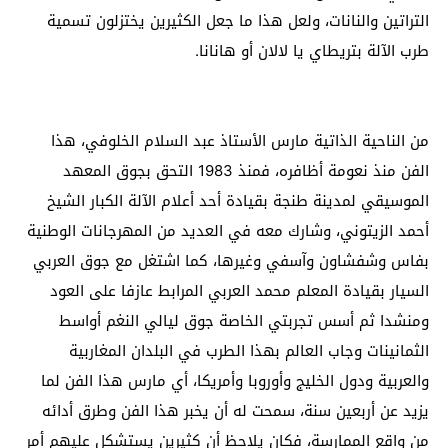
التراتين والنانات، ولعل هذا ما جعل الكثيرين يختزلون تسمية
طرب الآلة بتريطاي يا لالان أو هانانا.
من الناحية الذاتية مارس الأستاذ عبد السلام الخلوفي، هذا
الفن منذ نعومة أظافره، فمنذ 1983 التحق بجوق المعهد
الموسيقي لمدينة طنجة بقيادة أحد أعلام الآلة الكبار الشيخ
أحمد الزيتوني، وشارك معه في العديد من المهرجانات الوطنية
بفاس وشفشاون وآسفي وغيرها، كما اشتغل مع جوق العربي
السيار بقيادة المعلم محمد العربي المرابط عازفا على العود
ومنشدا ثم أسس تجربتي الخاصة جوق ليالي النغم أواسط
الثمانينات وجاب العالم بهذا الطرب في البلدان المغاربية
والعربية ودول الخليج وأوروبا وأمريكا، أي مارس هذا الفن لما
يزيد عن أربعين سنة، سمحت له أن يخبر هذا الفن وطرق أدائه
من واقع الممارسة، فكان يلاحظ أن كثيرين يستشكل عليهم أمر