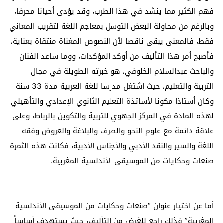
فهم الكثير مما ينشد في هذا الطرب، وقد يؤدى أحيانا محرفا،
وبالرغم من محاولة البعض التوسل بمعاجم اللغة لتقريب المعاني
فقط، فالمعنى يبقى ناقصا لأن النصوص المغناة منتقاة بعناية،
فأصبح أمر هذا التأليف من أوكد المؤكدات، ووما ساعد الفنان
والباحث عبدالسلام الخلوفي، هو خبرته الطويلة في مجال
التربية والتعليم، حيث اشتغل مدرسا للغة العربية مدة 33 سنة
وكان أستاذا مكونا لأساتذة التعليم الثانوي الإعدادي والتأهيلي
لهذه المادة في المركز الجهوي للتربية والتكوين بالرباط، وعلى
علاقة دائمة مع علوم النحو والصرف والبلاغة والعروض وفقه
اللغة والسير والنقد الأدبي والأجناس الأدبية، فكانت هذه الثمرة
صنعات وحكايات من الموسيقى الأندلسية المغربية.
أما عن اختيار عنوان “صنعات وحكايات من الموسيقى الأندلسية
المغربية” فذلك راجع للغرض من التأليف، حيث يستهدف أساساً