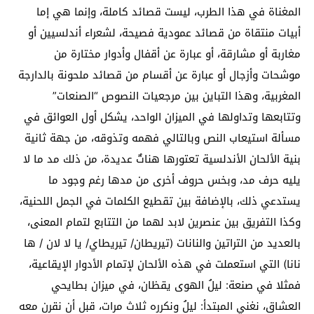
المغناة في هذا الطرب، ليست قصائد كاملة، وإنما هي إما
أبيات منتقاة من قصائد عمودية فصيحة، لشعراء أندلسيين أو
مغاربة أو مشارقة، أو عبارة عن أقفال وأدوار مختارة من
موشحات وأزجال أو عبارة عن أقسام من قصائد ملحونة بالدارجة
المغربية، وهذا التباين بين مرجعيات النصوص “الصنعات”
وتتابعها وتداولها في الميزان الواحد، يشكل أول العوائق في
مسألة استيعاب النص وبالتالي فهمه وتذوقه، من جهة ثانية
بنية الألحان الأندلسية تعتورها هناتٌ عديدة، من ذلك مد ما لا
يليه حرف مد، وبخس حروف أخرى من مدها رغم وجود ما
يستدعي ذلك، بالإضافة بين تقطيع الكلمات في الجمل اللحنية،
وكذا التفريق بين عنصرين لابد لهما من التتابع لتمام المعنى،
بالعديد من التراتين والنانات (تيريطان/ تيريطاي/ يا لا لان / ها
نانا) التي استعملت في هذه الألحان لإتمام الأدوار الإيقاعية،
فمثلا في صنعة: ليلُ الهوى يقظان، في ميزان بطايحي
العشاق، نغني المبتدأ: ليلُ ونكرره ثلاث مرات، قبل أن نقرن معه