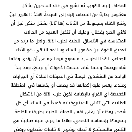
المضاف إليه: الهوى، ثم نشرع في غناء العنصرين بشكل
معكوس بداية من المضاف إليه إلى المبتدأ، هكذا: الهوى ليلُ،
ونتبع الغناء بمجموعة من النّانات (ها نّانا) بشكل متكرر قبل أن
نغني الخبر: يقظان، وعليك أن تتخيل العديد من الحالات
المشابهة في الأنساق اللحنية لطرب الآلة، ولعل ما يزيد من
تعميق الهوة بين مضمون الغناء وسلامة التلقي، هو الأداء
الجماعي لهذا الطرب، إذ مسموح فيه الجماعي أن يؤدي وقتما
شاء ويصمت وقتما شاء، فتخفت الأصوات أو ترتفع، وقد يبدأ
الواحد من المنشدين الجملة في الطبقات الحادة أي الجوابات
وعندما يعسر عليه إكمالها قد يصمت أو يكملها في المنطقة
الخفيضة أي القرار، بالإضافة لكون طرب الآلة من الأشكال
الغنائية التي تتبنى الهيتيروفينية كمبدأ في الغناء، أي كل
شخص يمكنه أن يغني نفس الجملة اللحنية بطريقته الخاصة
بتنميقها بإحساسه اللحظي، وهذا ما يترتب عليه ضبابية في
التلقي فالمستمع لا تصله بوضوح إلا كلمات متطايرة وبعض