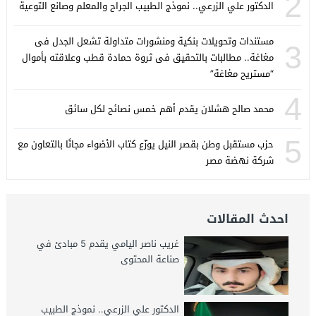
2
الدكتور علي الزرعي.. نموذج الطبيب الجراح والمعلم وصانع التوعية
مستندات وتحويلات بنكية ومنشورات متداولة تشعل الجدل فى
3
مغاغة.. مطالبات بالتحقيق فى ثروة حمادة قطب وعلاقته بأموال
“مستريح مغاغة”
4
محمد صالح هشلان يقدم أهم خمس نصائح لكل سائق
5
حزب مستقبل وطن بقصر النيل يوزّع كتاب الأضواء مجانًا بالتعاون مع
شركة نهضة مصر
احدث المقالات
غريب ناصر اليامي يقدم 5 مبادئ في
صناعة المحتوى
الدكتور علي الزرعي.. نموذج الطبيب