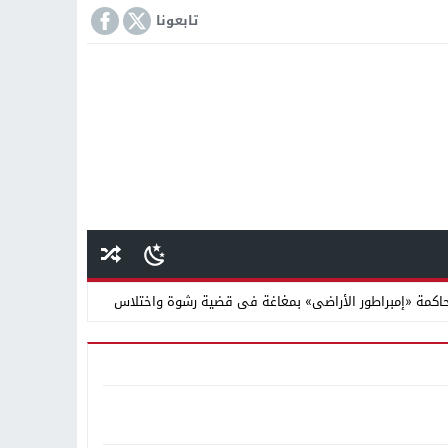
تابعونا
كمة «إمبراطور الأراضى» بمغاغة فى قضية رشوة واختلاس
 دينية سودانية