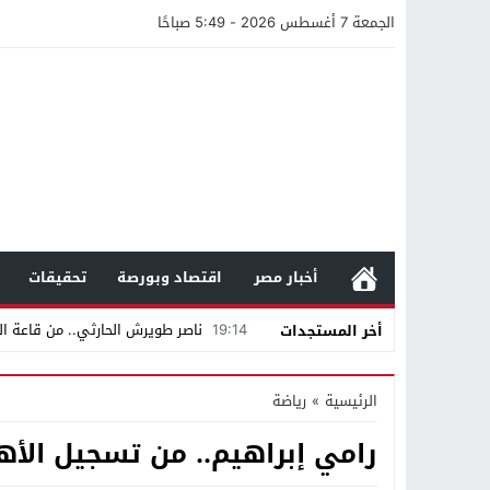
الجمعة 7 أغسطس 2026 - 5:49 صباحًا
أخبار مصر
اقتصاد وبورصة
تحقيقات
19:14
ناصر طويرش الحارثي.. من قاعة الم
أخر المستجدات
21:40
مواطن كويتي يقع ضحية عملية احت
الرئيسية
»
رياضة
16:20
من عامل بناء إلى إمبراطور الأرا
رامي إبراهيم.. من تسجيل الأ
18:16
وليد منصور يتفاوض مع نجمة «الع