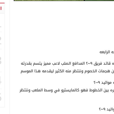
ا
1
2
3
ناخذ اولا اللاعب زياد هاني من مواليد محافظه القاهره قائد فريق ٢٠٠٩ المدافع الصلب لاعب مميز يتسم بقدرته
 من هجمات الخصوم وننتظر منه الكثير ليقدمه هذا الموسم
4
ليد ٢٠٠٩
ره بين الخطوط فهو كالمايسترو في وسط الملعب وننتظر
5
 ٢٠٠٩