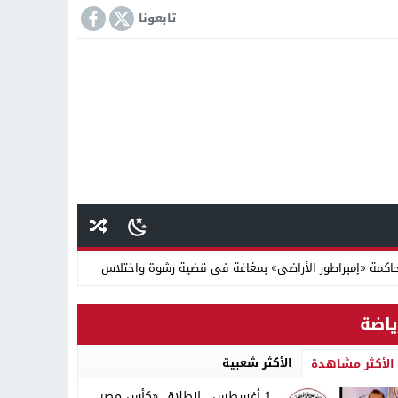
تابعونا
كمة «إمبراطور الأراضى» بمغاغة فى قضية رشوة واختلاس
 دينية سودانية
ياضة
الأكثر شعبية
الأكثر مشاهدة
1 أغسطس.. انطلاق «كأس مصر