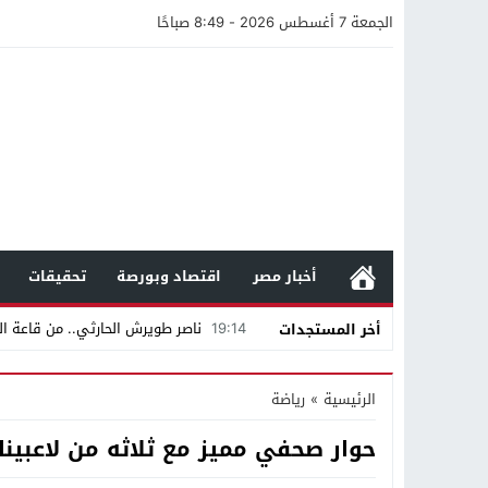
الجمعة 7 أغسطس 2026 - 8:49 صباحًا
أخبار مصر
اقتصاد وبورصة
تحقيقات
19:14
ناصر طويرش الحارثي.. من قاعة الم
أخر المستجدات
21:40
مواطن كويتي يقع ضحية عملية احت
الرئيسية
»
رياضة
16:20
من عامل بناء إلى إمبراطور الأرا
حوار صحفي مميز مع ثلاثه من لاعبينا ال
18:16
وليد منصور يتفاوض مع نجمة «الع