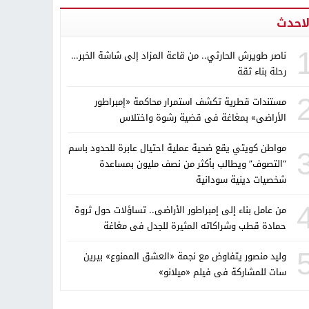
لاحدث
ناصر طويرش الحارثي.. من قاعة المزاد إلى شاشة الخبر…
رحلة بناء ثقة
مستندات قطرية تكشف استمرار محاكمة «إمبراطور
الأراضى» بمغاغة فى قضية رشوة واختلاس
مواطن كويتي يقع ضحية عملية احتيال عابرة للحدود باسم
“التصوف” ويطالب بأكثر من نصف مليون بمساعدة
شخصيات دينية سودانية
من عامل بناء إلى إمبراطور الأراضى.. تساؤلات حول ثروة
حمادة قطب وشراكاته المثيرة للجدل فى مغاغة
وليد منصور يتفاوض مع نجمة «العشق الممنوع» بيرين
سات للمشاركة فى فيلم «ميلانو»