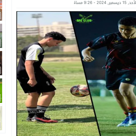
امة: كلية الطب رسالة إنسانية.. ومن يحلم بأن يصبح مثل مجدى يعقوب عليه بالاج
, 15 ديسمبر, 2024 - 9:26 مساءً
برانى الدكتور رامى يسرى يكتب: كيف التهم الذكاء الاصطناعى واقتصاد الانتباه إر
اتحاد الدولي للأكاديميات الرياضية (GUSA) للموسم 2026–2027