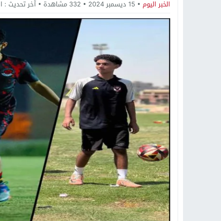
19:34
د. جمال شعبان لطلاب الثانوية الع
الخبر اليوم
15 ديسمبر 2024
332
مشاهدة
آخر تحديث :
الأحد
14:19
8 أغسطس.. “Viral Star” تطلق موسمها الثالث من القاهرة لأول مرة بمشاركة أبرز صناع المحتوى العرب
12:17
خبير الذكاء الاصطناعي والأمن السي
20:07
د. عمرو سليمان يعتمد الخطة الاستراتيجية لل