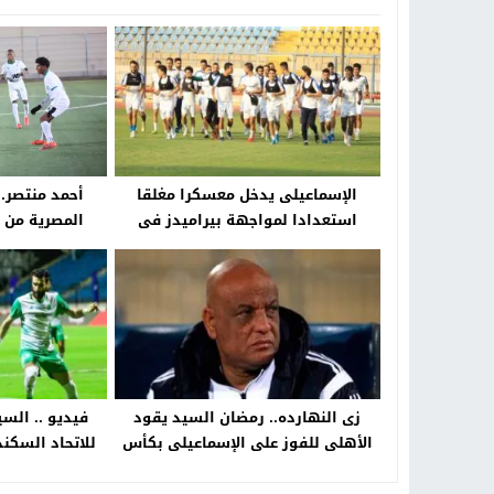
الإسماعيلى يدخل معسكرا مغلقا
أحمد منتصر.. 
استعدادا لمواجهة بيراميدز فى
المصرية من ق
الدورى – جريدة الخبر اليوم
الاحتراف ف
زى النهارده.. رمضان السيد يقود
فيديو .. الس
الأهلى للفوز على الإسماعيلى بكأس
للاتحاد السكن
مصر – جريدة الخبر اليوم
الخب