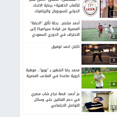
تهاد
15:51
بشار سعود.. “78 ساعة غيرت كل شيء”
للألعاب الذهنية» برعاية الاتحاد
الدولي للسوروبان والرياضيات
1
الذهنية
ادتنا؟
أحمد منتصر.. رحلة تألق “الدبابة”
المصرية من قيادة سيراميكا إلى
الاحتراف في الدوري السعودي
2
كابتن احمد توفيق
3
محمد رضا الشهير بـ “بوبو”.. موهبة
كروية صاعدة في الملاعب المصرية
4
عز أحمد: قصة نجاح شاب مصري
في دعم الفنانين على وسائل
التواصل الاجتماعي
5