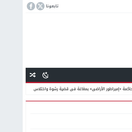
تابعونا
كمة «إمبراطور الأراضى» بمغاغة فى قضية رشوة واختلاس
 دينية سودانية