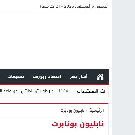
الخميس 6 أغسطس 2026 - 22:21 مساءً
أخبار مصر
اقتصاد وبورصة
تحقيقات
19:14
ناصر طويرش الحارثي.. من قاعة الم
أخر المستجدات
21:40
مواطن كويتي يقع ضحية عملية احت
الرئيسية
»
نابليون بونابرت
16:20
من عامل بناء إلى إمبراطور الأرا
نابليون بونابرت
18:16
وليد منصور يتفاوض مع نجمة «الع