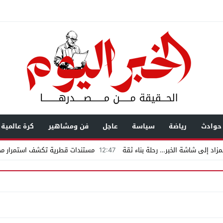
حوادث
رياضة
سياسة
عاجل
فن ومشاهير
كرة عالمية
زاد إلى شاشة الخبر… رحلة بناء ثقة
12:47
مستندات قطرية تكشف استمرار محا
يال عابرة للحدود باسم “التصوف” ويطالب بأكثر من نصف مليون بمساعدة شخصيات
ضى.. تساؤلات حول ثروة حمادة قطب وشراكاته المثيرة للجدل فى مغاغة
شق الممنوع» بيرين سات للمشاركة فى فيلم «ميلانو»