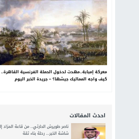
19:34
د. جمال شعبان لطلاب الثانوية الع
14:19
8 أغسطس.. “Viral Star” تطلق موسمها الثالث من القاهرة لأول مرة بمشاركة أبرز صناع المحتوى العرب
12:17
خبير الذكاء الاصطناعي والأمن السي
20:07
د. عمرو سليمان يعتمد الخطة الاستراتيجية لل
معركة إمبابة..مهدت لدخول الحملة الفرنسية القاهرة..
كيف واجه المماليك جيشها؟ – جريدة الخبر اليوم
احدث المقالات
ناصر طويرش الحارثي.. من قاعة المزاد إ
شاشة الخبر… رحلة بناء ثقة