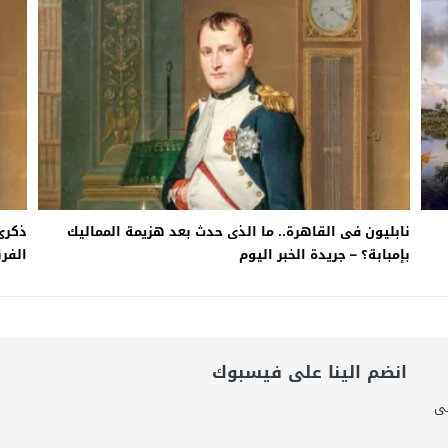
امة: كلية الطب رسالة إنسانية.. ومن يحلم بأن يصبح مثل مجدى يعقوب عليه بالاج
برانى الدكتور رامى يسرى يكتب: كيف التهم الذكاء الاصطناعى واقتصاد الانتباه إر
اتحاد الدولي للأكاديميات الرياضية (GUSA) للموسم 2026–2027
نابليون فى القاهرة.. ما الذى حدث بعد هزيمة المماليك
ذكرى
بإمبابة؟ – جريدة الخبر اليوم
الفرن
انضم الينا على فيسبوك
لى