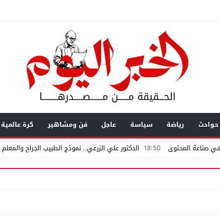
حوادث
رياضة
سياسة
عاجل
فن ومشاهير
كرة عالمية
18:50
الدكتور علي الزرعي.. نموذج الطبيب الجراح والمعلم 
ت متداولة تشعل الجدل فى مغاغة.. مطالبات بالتحقيق فى ثروة حمادة قطب وعل
س نصائح لكل سائق
11:00
حزب مستقبل وطن بقصر النيل يوزّع كتاب الأضواء مج
زاد إلى شاشة الخبر… رحلة بناء ثقة
12:47
مستندات قطرية تكشف استمرار محا