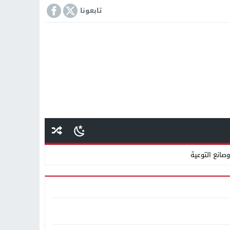
تابعونا
وصانع التوعية
اقته بأموال “مستريح مغاغة”
انًا بالتعاون مع شركة نهضة مصر
كمة «إمبراطور الأراضى» بمغاغة فى قضية رشوة واختلاس