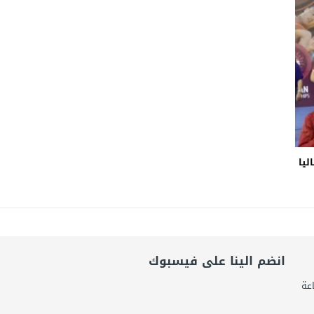
يال عابرة للحدود باسم “التصوف” ويطالب بأكثر من نصف مليون بمساعدة شخصيات
ضى.. تساؤلات حول ثروة حمادة قطب وشراكاته المثيرة للجدل فى مغاغة
شق الممنوع» بيرين سات للمشاركة فى فيلم «ميلانو»
ليا
انضم الينا على فيسبوك
 صناعة