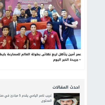
21:40
مواطن كويتي يقع ضحية عملية احت
16:20
من عامل بناء إلى إمبراطور الأرا
18:16
وليد منصور يتفاوض مع نجمة «الع
عمر أمين يتأهل لربع نهائى بطولة العالم للمصارعة بايطا
– جريدة الخبر اليوم
احدث المقالات
غريب ناصر اليامي يقدم 5 مبادئ في
المحتوى