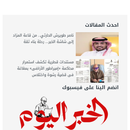
احدث المقالات
ناصر طويرش الحارثي.. من قاعة المزاد
إلى شاشة الخبر… رحلة بناء ثقة
مستندات قطرية تكشف استمرار
محاكمة «إمبراطور الأراضى» بمغاغة
فى قضية رشوة واختلاس
انضم الينا على فيسبوك