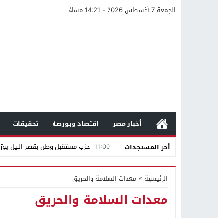
الجمعة 7 أغسطس 2026 - 14:21 مساءً
أخبار مصر
اقتصاد وبورصة
تحقيقات
11:00
حزب مستقبل وطن بقصر النيل يوزّع 
أخر المستجدات
12:47
مستندات قطرية تكشف استمرار مح
الرئيسية
»
معدات السلامة والحريق
21:40
مواطن كويتي يقع ضحية عملية احت
معدات السلامة والحريق
16:20
من عامل بناء إلى إمبراطور الأرا