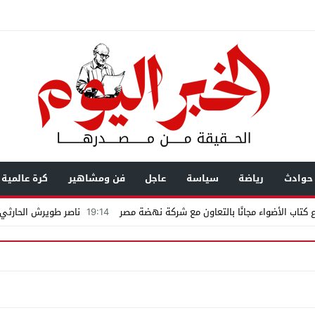
حوادث
رياضة
سياسة
عاجل
فن ومشاهير
كرة عالمية
كتاب الأضواء مجانًا بالتعاون مع شركة نهضة مصر
19:14
ناصر طويرش الحارثي..
اكمة «إمبراطور الأراضى» بمغاغة فى قضية رشوة واختلاس
يال عابرة للحدود باسم “التصوف” ويطالب بأكثر من نصف مليون بمساعدة شخصيات
ضى.. تساؤلات حول ثروة حمادة قطب وشراكاته المثيرة للجدل فى مغاغة