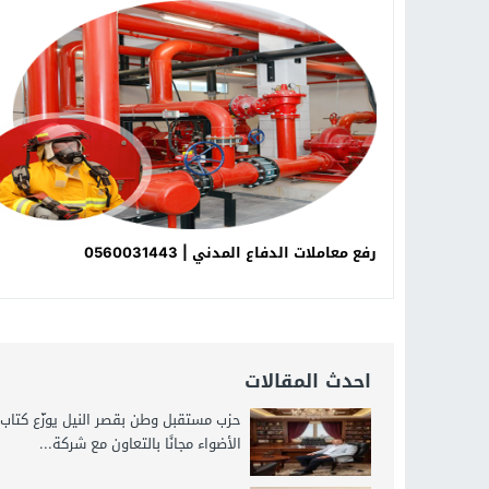
18:16
وليد منصور يتفاوض مع نجمة «الع
19:34
د. جمال شعبان لطلاب الثانوية الع
14:19
8 أغسطس.. “Viral Star” تطلق موسمها الثالث من القاهرة لأول مرة بمشاركة أبرز صناع المحتوى العرب
12:17
خبير الذكاء الاصطناعي والأمن السي
رفع معاملات الدفاع المدني | 0560031443
احدث المقالات
حزب مستقبل وطن بقصر النيل يوزّع كتاب
الأضواء مجانًا بالتعاون مع شركة...