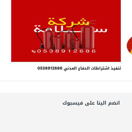
شق الممنوع» بيرين سات للمشاركة فى فيلم «ميلانو»
امة: كلية الطب رسالة إنسانية.. ومن يحلم بأن يصبح مثل مجدى يعقوب عليه بالاج
برانى الدكتور رامى يسرى يكتب: كيف التهم الذكاء الاصطناعى واقتصاد الانتباه إر
تنفيذ اشتراطات الدفاع المدني 0538912686
انضم الينا على فيسبوك