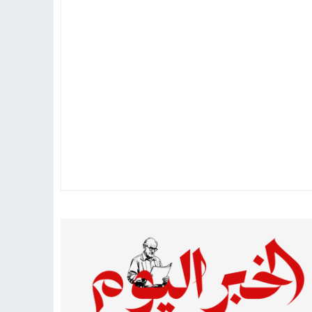
تهاد
15:51
بشار سعود.. “78 ساعة غيرت كل شيء”
ادتنا؟