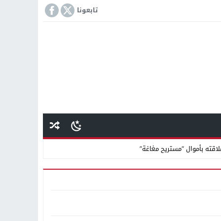
تابعونا
اقته بأموال “مستريح مغاغة”
انًا بالتعاون مع شركة نهضة مصر
كمة «إمبراطور الأراضى» بمغاغة فى قضية رشوة واختلاس
 دينية سودانية