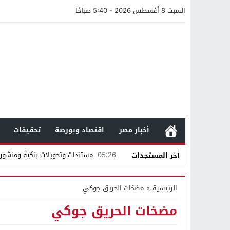
السبت 8 أغسطس 2026 - 5:40 صباحًا
أخبار مصر
اقتصاد وبورصة
تحقيقات
05:26
مستندات وتحويلات بنكية ومنشورا
أخر المستجدات
19:57
محمد صالح هشلان يقدم أهم خم
الرئيسية
»
مضخات الحريق جوكي
19:14
ناصر طويرش الحارثي.. من قاعة الم
مضخات الحريق جوكي
21:40
مواطن كويتي يقع ضحية عملية احت