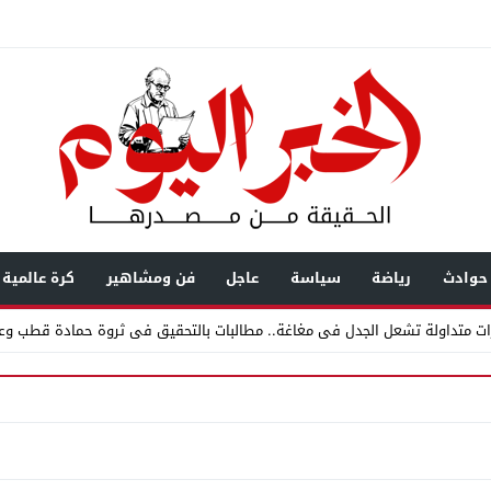
حوادث
رياضة
سياسة
عاجل
فن ومشاهير
كرة عالمية
ت متداولة تشعل الجدل فى مغاغة.. مطالبات بالتحقيق فى ثروة حمادة قطب وعل
س نصائح لكل سائق
11:00
حزب مستقبل وطن بقصر النيل يوزّع كتاب الأضواء مج
زاد إلى شاشة الخبر… رحلة بناء ثقة
12:47
مستندات قطرية تكشف استمرار محا
يال عابرة للحدود باسم “التصوف” ويطالب بأكثر من نصف مليون بمساعدة شخصيات