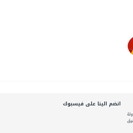
ضى.. تساؤلات حول ثروة حمادة قطب وشراكاته المثيرة للجدل فى مغاغة
شق الممنوع» بيرين سات للمشاركة فى فيلم «ميلانو»
امة: كلية الطب رسالة إنسانية.. ومن يحلم بأن يصبح مثل مجدى يعقوب عليه بالاج
انضم الينا على فيسبوك
ولة
قيق