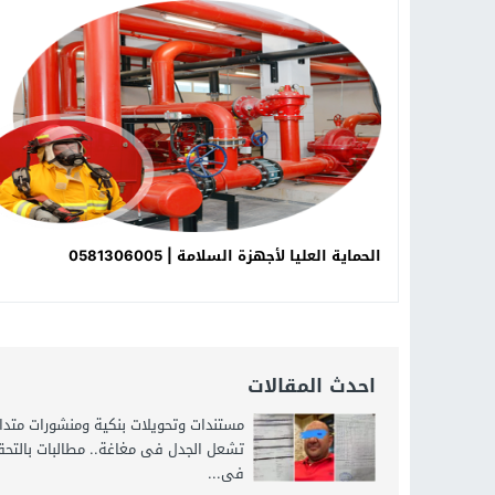
16:20
من عامل بناء إلى إمبراطور الأرا
18:16
وليد منصور يتفاوض مع نجمة «الع
19:34
د. جمال شعبان لطلاب الثانوية الع
الحماية العليا لأجهزة السلامة | 0581306005
احدث المقالات
مستندات وتحويلات بنكية ومنشورات متدا
تشعل الجدل فى مغاغة.. مطالبات بالتح
فى...