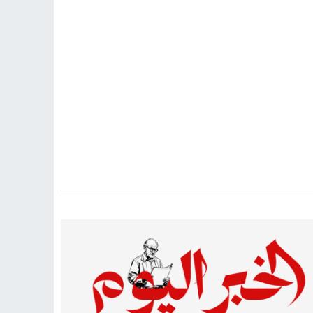
تهاد
15:51
بشار سعود.. “78 ساعة غيرت كل شيء”