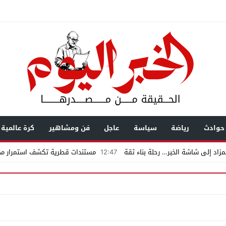
حوادث
رياضة
سياسة
عاجل
فن ومشاهير
كرة عالمية
زاد إلى شاشة الخبر… رحلة بناء ثقة
12:47
مستندات قطرية تكشف استمرار محا
يال عابرة للحدود باسم “التصوف” ويطالب بأكثر من نصف مليون بمساعدة شخصيات
ضى.. تساؤلات حول ثروة حمادة قطب وشراكاته المثيرة للجدل فى مغاغة
شق الممنوع» بيرين سات للمشاركة فى فيلم «ميلانو»