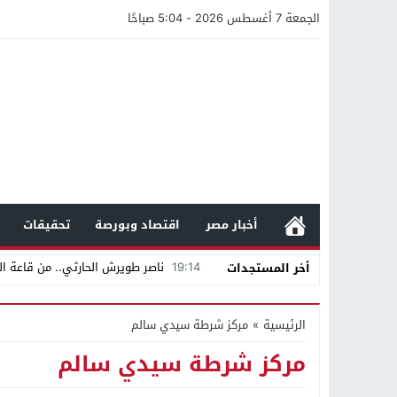
الجمعة 7 أغسطس 2026 - 5:04 صباحًا
أخبار مصر
اقتصاد وبورصة
تحقيقات
19:14
ناصر طويرش الحارثي.. من قاعة الم
أخر المستجدات
21:40
مواطن كويتي يقع ضحية عملية احت
الرئيسية
»
مركز شرطة سيدي سالم
16:20
من عامل بناء إلى إمبراطور الأرا
مركز شرطة سيدي سالم
18:16
وليد منصور يتفاوض مع نجمة «الع