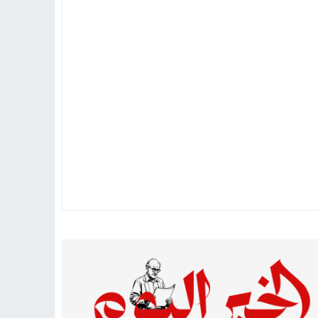
تهاد
15:51
بشار سعود.. “78 ساعة غيرت كل شيء”
ادتنا؟