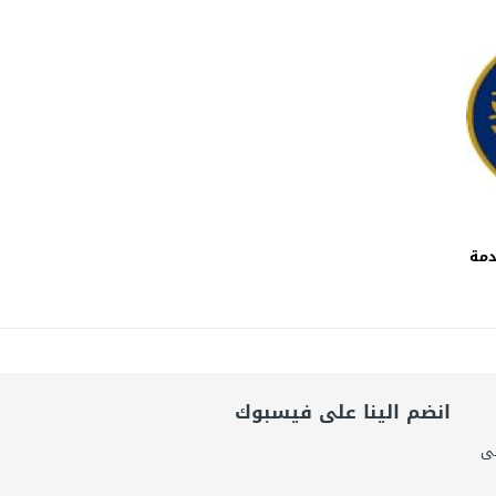
امة: كلية الطب رسالة إنسانية.. ومن يحلم بأن يصبح مثل مجدى يعقوب عليه بالاج
برانى الدكتور رامى يسرى يكتب: كيف التهم الذكاء الاصطناعى واقتصاد الانتباه إر
اتحاد الدولي للأكاديميات الرياضية (GUSA) للموسم 2026–2027
دمة
انضم الينا على فيسبوك
لى