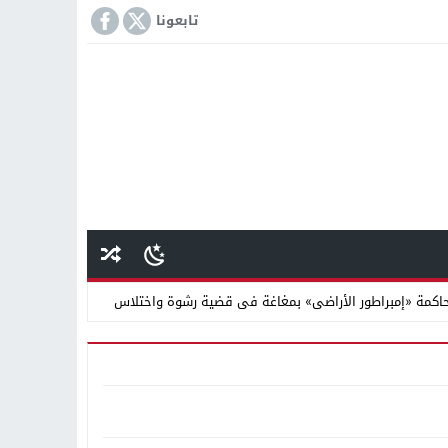
تابعونا
كمة «إمبراطور الأراضى» بمغاغة فى قضية رشوة واختلاس
 دينية سودانية