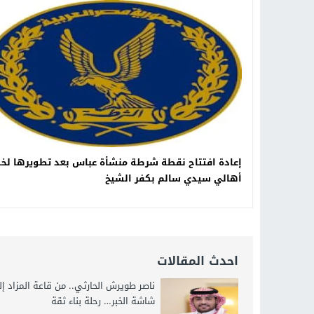
19:34
د. جمال شعبان لطلاب الثانوية الع
14:19
8 أغسطس.. “Viral Star” تطلق موسمها الثالث من القاهرة لأول مرة بمشاركة أبرز صناع المحتوى العرب
12:17
خبير الذكاء الاصطناعي والأمن السي
20:07
د. عمرو سليمان يعتمد الخطة الاستراتيجية لل
إعادة افتتاح نقطة شرطة منشأة عباس بعد تطويرها لخ
أهالي سيدي سالم بكفر الشيخ
احدث المقالات
ناصر طويرش الحارثي.. من قاعة المزاد إ
شاشة الخبر… رحلة بناء ثقة