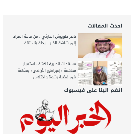
احدث المقالات
ناصر طويرش الحارثي.. من قاعة المزاد
إلى شاشة الخبر… رحلة بناء ثقة
مستندات قطرية تكشف استمرار
محاكمة «إمبراطور الأراضى» بمغاغة
فى قضية رشوة واختلاس
انضم الينا على فيسبوك