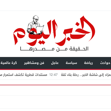
حوادث
رياضة
سياسة
عاجل
فن ومشاهير
كرة عالمية
زاد إلى شاشة الخبر… رحلة بناء ثقة
12:47
مستندات قطرية تكشف استمرار محا
يال عابرة للحدود باسم “التصوف” ويطالب بأكثر من نصف مليون بمساعدة شخصيات
ضى.. تساؤلات حول ثروة حمادة قطب وشراكاته المثيرة للجدل فى مغاغة
شق الممنوع» بيرين سات للمشاركة فى فيلم «ميلانو»