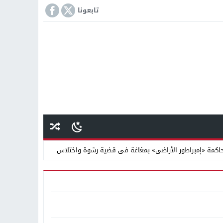
تابعونا
كمة «إمبراطور الأراضى» بمغاغة فى قضية رشوة واختلاس
 دينية سودانية