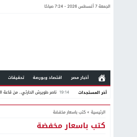
الجمعة 7 أغسطس 2026 - 7:24 صباحًا
أخبار مصر
اقتصاد وبورصة
تحقيقات
19:14
ناصر طويرش الحارثي.. من قاعة الم
أخر المستجدات
21:40
مواطن كويتي يقع ضحية عملية احت
الرئيسية
»
كتب باسعار مخفضة
16:20
من عامل بناء إلى إمبراطور الأرا
كتب باسعار مخفضة
18:16
وليد منصور يتفاوض مع نجمة «الع