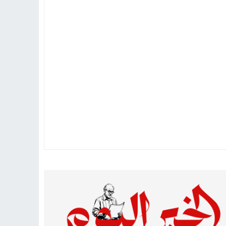
تهاد
15:51
بشار سعود.. “78 ساعة غيرت كل شيء”
ادتنا؟