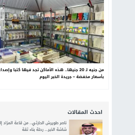
19:34
د. جمال شعبان لطلاب الثانوية الع
14:19
8 أغسطس.. “Viral Star” تطلق موسمها الثالث من القاهرة لأول مرة بمشاركة أبرز صناع المحتوى العرب
12:17
خبير الذكاء الاصطناعي والأمن السي
20:07
د. عمرو سليمان يعتمد الخطة الاستراتيجية لل
من جنيه لـ 20 جنيها.. هذه الأماكن تجد فيها كتبا وإصدا
بأسعار مخفضة – جريدة الخبر اليوم
احدث المقالات
ناصر طويرش الحارثي.. من قاعة المزاد إ
شاشة الخبر… رحلة بناء ثقة