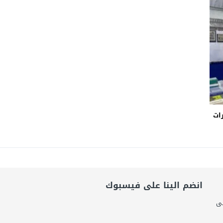
امة: كلية الطب رسالة إنسانية.. ومن يحلم بأن يصبح مثل مجدى يعقوب عليه بالاج
برانى الدكتور رامى يسرى يكتب: كيف التهم الذكاء الاصطناعى واقتصاد الانتباه إر
اتحاد الدولي للأكاديميات الرياضية (GUSA) للموسم 2026–2027
رات
انضم الينا على فيسبوك
لى