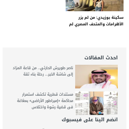
سكينة بوزيدي: من لم يزر
الأهرامات والمتحف المصري لم
يرَ الجمال الحقيقي
احدث المقالات
ناصر طويرش الحارثي.. من قاعة المزاد
إلى شاشة الخبر… رحلة بناء ثقة
مستندات قطرية تكشف استمرار
محاكمة «إمبراطور الأراضى» بمغاغة
فى قضية رشوة واختلاس
انضم الينا على فيسبوك