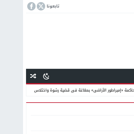
تابعونا
كمة «إمبراطور الأراضى» بمغاغة فى قضية رشوة واختلاس
 دينية سودانية