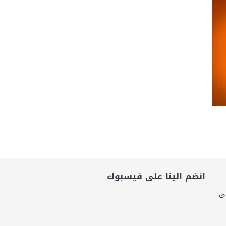
امة: كلية الطب رسالة إنسانية.. ومن يحلم بأن يصبح مثل مجدى يعقوب عليه بالاج
برانى الدكتور رامى يسرى يكتب: كيف التهم الذكاء الاصطناعى واقتصاد الانتباه إر
اتحاد الدولي للأكاديميات الرياضية (GUSA) للموسم 2026–2027
انضم الينا على فيسبوك
لى