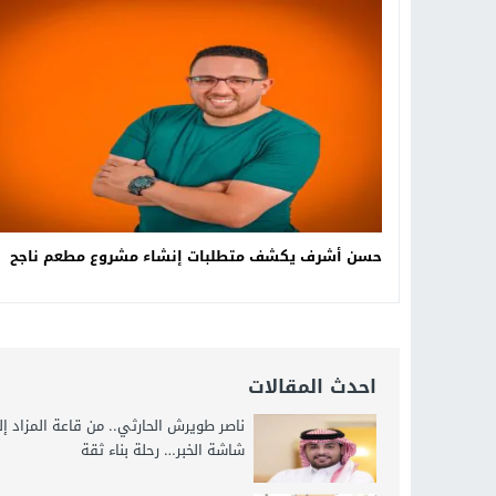
19:34
د. جمال شعبان لطلاب الثانوية الع
14:19
8 أغسطس.. “Viral Star” تطلق موسمها الثالث من القاهرة لأول مرة بمشاركة أبرز صناع المحتوى العرب
12:17
خبير الذكاء الاصطناعي والأمن السي
20:07
د. عمرو سليمان يعتمد الخطة الاستراتيجية لل
حسن أشرف يكشف متطلبات إنشاء مشروع مطعم ناجح
احدث المقالات
ناصر طويرش الحارثي.. من قاعة المزاد إ
شاشة الخبر… رحلة بناء ثقة