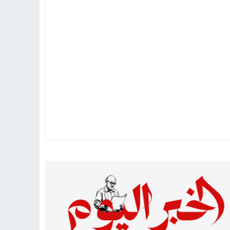
تهاد
15:51
بشار سعود.. “78 ساعة غيرت كل شيء”
ادتنا؟