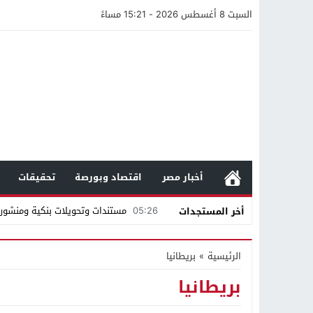
السبت 8 أغسطس 2026 - 15:21 مساءً
أخبار مصر
اقتصاد وبورصة
تحقيقات
05:26
مستندات وتحويلات بنكية ومنشورا
أخر المستجدات
19:57
محمد صالح هشلان يقدم أهم خم
الرئيسية
»
بريطانيا
19:14
ناصر طويرش الحارثي.. من قاعة الم
بريطانيا
21:40
مواطن كويتي يقع ضحية عملية احت