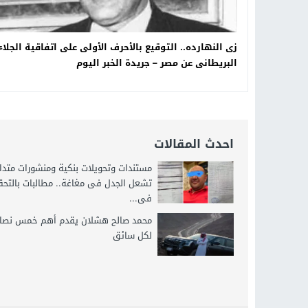
زى النهارده.. التوقيع بالأحرف الأولى على اتفاقية الجلاء
البريطانى عن مصر – جريدة الخبر اليوم
احدث المقالات
مستندات وتحويلات بنكية ومنشورات متدا
تشعل الجدل فى مغاغة.. مطالبات بالتح
فى...
محمد صالح هشلان يقدم أهم خمس نصائ
لكل سائق