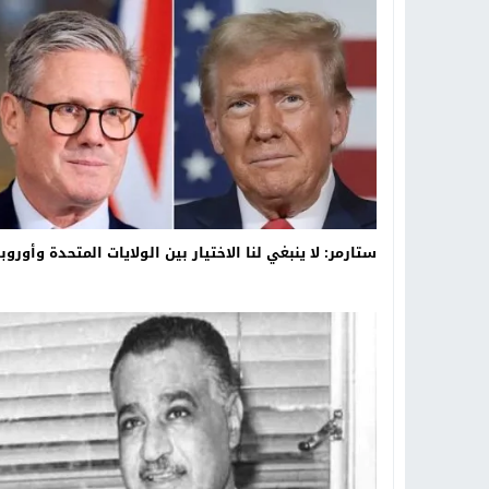
16:20
من عامل بناء إلى إمبراطور الأرا
18:16
وليد منصور يتفاوض مع نجمة «الع
19:34
د. جمال شعبان لطلاب الثانوية الع
ستارمر: لا ينبغي لنا الاختيار بين الولايات المتحدة وأوروبا