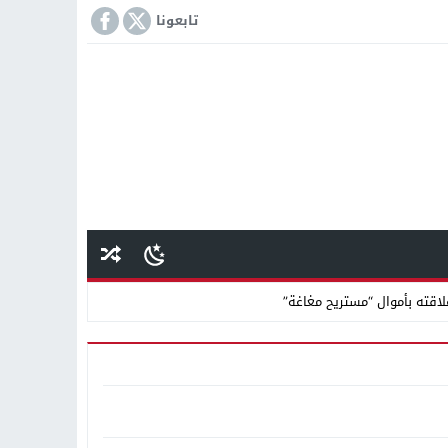
تابعونا
اقته بأموال “مستريح مغاغة”
انًا بالتعاون مع شركة نهضة مصر
كمة «إمبراطور الأراضى» بمغاغة فى قضية رشوة واختلاس
 دينية سودانية