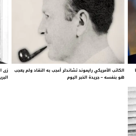
ضى.. تساؤلات حول ثروة حمادة قطب وشراكاته المثيرة للجدل فى مغاغة
شق الممنوع» بيرين سات للمشاركة فى فيلم «ميلانو»
امة: كلية الطب رسالة إنسانية.. ومن يحلم بأن يصبح مثل مجدى يعقوب عليه بالاج
الكاتب الأمريكي رايموند تشاندلر أعجب به النقاد ولم يعجب
زى ال
هو بنفسه – جريدة الخبر اليوم
البري