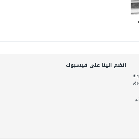
انضم الينا على فيسبوك
ولة
قيق
ح