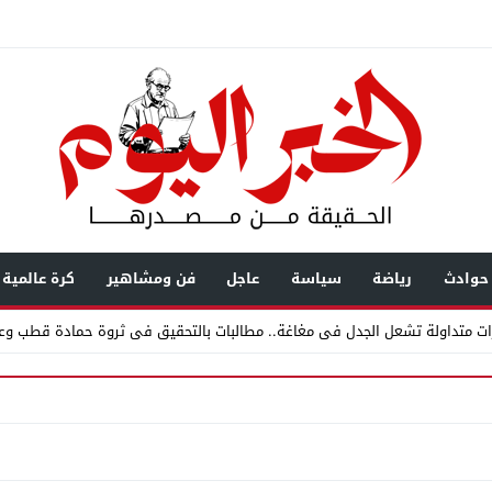
حوادث
رياضة
سياسة
عاجل
فن ومشاهير
كرة عالمية
ت متداولة تشعل الجدل فى مغاغة.. مطالبات بالتحقيق فى ثروة حمادة قطب وعل
س نصائح لكل سائق
11:00
حزب مستقبل وطن بقصر النيل يوزّع كتاب الأضواء مج
زاد إلى شاشة الخبر… رحلة بناء ثقة
12:47
مستندات قطرية تكشف استمرار محا
يال عابرة للحدود باسم “التصوف” ويطالب بأكثر من نصف مليون بمساعدة شخصيات