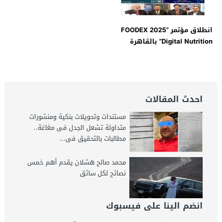
انطلاق مؤتمر “FOODEX 2025
Digital Nutrition” بالقاهرة
برعاية أكاديمية زويل
احدث المقالات
مستندات وتحويلات بنكية ومنشورات
متداولة تشعل الجدل فى مغاغة..
مطالبات بالتحقيق فى...
محمد صالح هشلان يقدم أهم خمس
نصائح لكل سائق
انضم الينا على فيسبوك