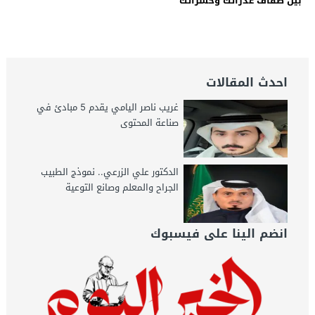
بين ضفاف غدراتك وحسراتك”
احدث المقالات
غريب ناصر اليامي يقدم 5 مبادئ في
صناعة المحتوى
الدكتور علي الزرعي.. نموذج الطبيب
الجراح والمعلم وصانع التوعية
انضم الينا على فيسبوك